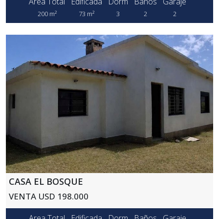
Area Total
Edificada
Dorm
Baños
Garaje
200 m²
73 m²
3
2
2
CASA EL BOSQUE
VENTA USD 198.000
Area Total
Edificada
Dorm
Baños
Garaje