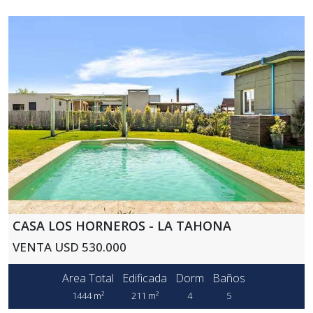
CASA LOS HORNEROS - LA TAHONA
VENTA USD 530.000
Area Total
Edificada
Dorm
Baños
1444 m²
211 m²
4
5