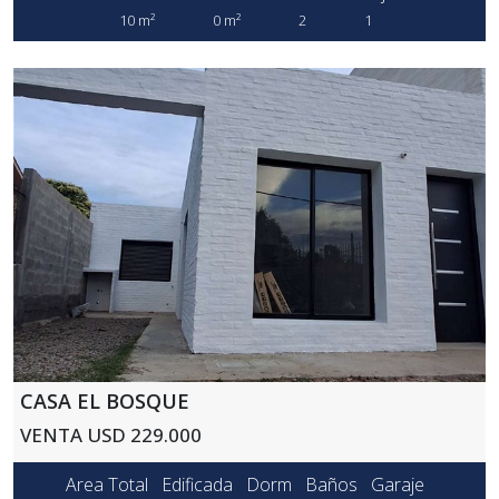
10 m²
0 m²
2
1
CASA EL BOSQUE
VENTA USD 229.000
Area Total
Edificada
Dorm
Baños
Garaje