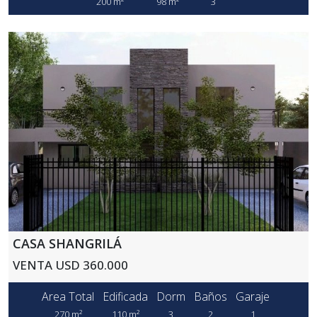
200 m²
98 m²
3
CASA SHANGRILÁ
VENTA USD 360.000
Area Total
Edificada
Dorm
Baños
Garaje
270 m²
110 m²
3
2
1