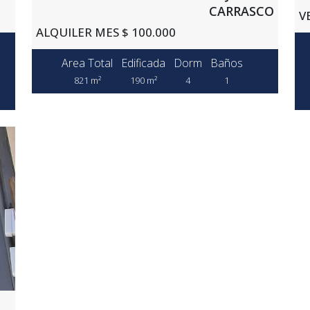
CARRASCO
V
ALQUILER MES $ 100.000
Area Total
Edificada
Dorm
Baños
821 m²
190 m²
4
1