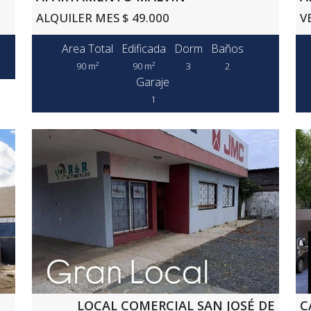
ALQUILER MES $ 49.000
V
Area Total
Edificada
Dorm
Baños
90 m²
90 m²
3
2
Garaje
1
LOCAL COMERCIAL SAN JOSÉ DE
C