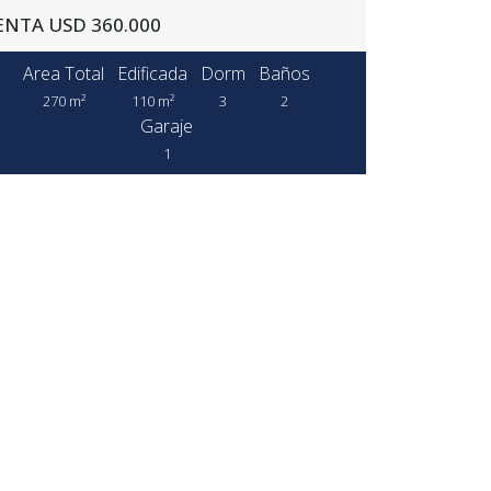
ENTA USD 360.000
Area Total
Edificada
Dorm
Baños
270 m²
110 m²
3
2
Garaje
1