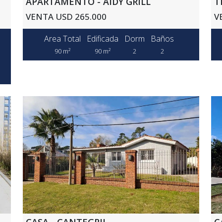
APARTAMENTO - AIDY GRILL
T
VENTA USD 265.000
V
Area Total
Edificada
Dorm
Baños
90 m²
90 m²
2
2
CASA - CANTEGRIL
C