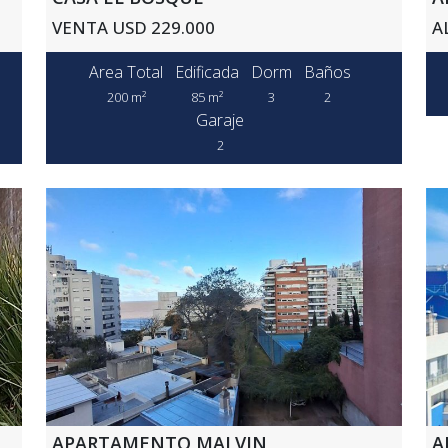
VENTA USD 229.000
A
Area Total
Edificada
Dorm
Baños
200 m²
85 m²
3
2
Garaje
2
APARTAMENTO MALVIN
A