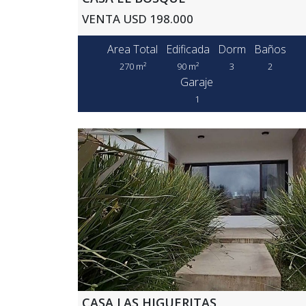
VENTA USD 198.000
Area Total
Edificada
Dorm
Baños
270 m²
90 m²
3
2
Garaje
1
CASA LAS HIGUERITAS