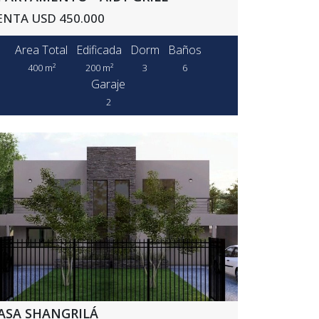
ENTA USD 450.000
Area Total
Edificada
Dorm
Baños
400 m²
200 m²
3
6
Garaje
2
ASA SHANGRILÁ