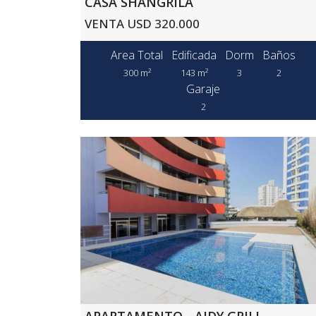
CASA SHANGRILÁ
VENTA USD 320.000
Area Total
Edificada
Dorm
Baños
300 m²
143 m²
3
2
Garaje
2
APARTAMENTO - AIDY GRILL