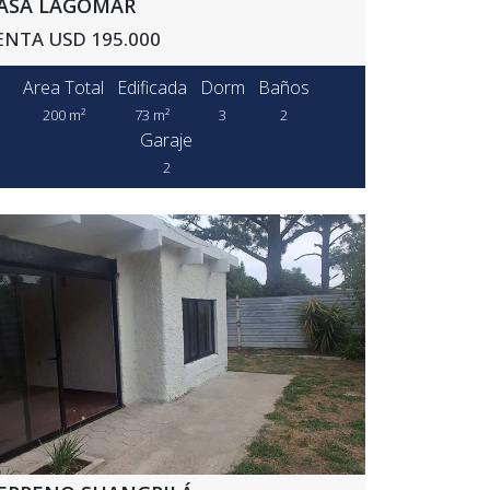
ASA LAGOMAR
ENTA USD 195.000
Area Total
Edificada
Dorm
Baños
200 m²
73 m²
3
2
Garaje
2