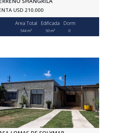
ERRENO SHANGRILÁ
ENTA USD 210.000
Area Total
Edificada
Dorm
544 m²
50 m²
0
ASA LOMAS DE SOLYMAR