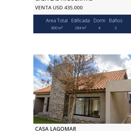
VENTA USD 435.000
Area Total
Edificada
Dorm
Baños
800 m²
284 m²
4
3
CASA LAGOMAR