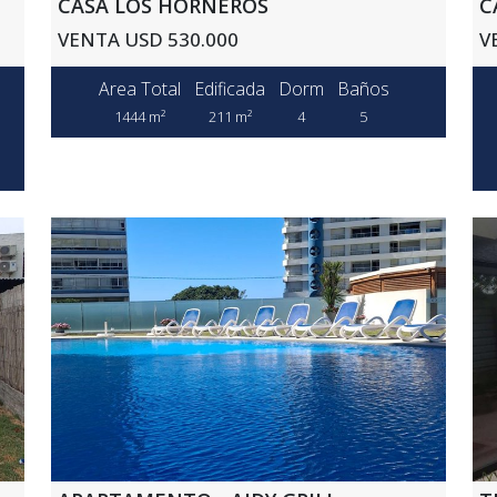
CASA LOS HORNEROS
C
VENTA USD 530.000
V
Area Total
Edificada
Dorm
Baños
1444 m²
211 m²
4
5