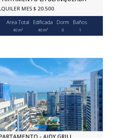
LQUILER MES $ 20.500
Area Total
Edificada
Dorm
Baños
40 m²
40 m²
0
1
PARTAMENTO - AIDY GRILL