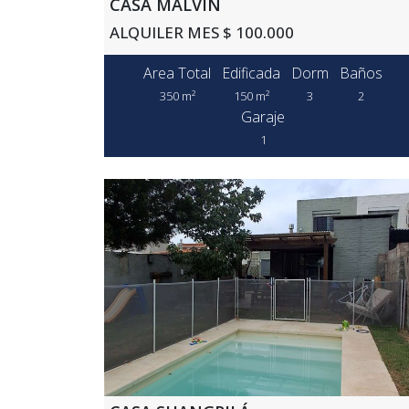
CASA MALVIN
ALQUILER MES $ 100.000
Area Total
Edificada
Dorm
Baños
350 m²
150 m²
3
2
Garaje
1