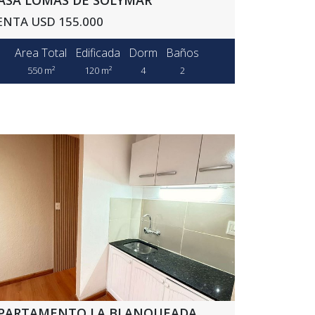
ENTA USD 155.000
Area Total
Edificada
Dorm
Baños
550 m²
120 m²
4
2
PARTAMENTO LA BLANQUEADA