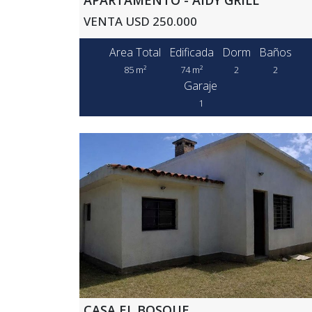
VENTA USD 250.000
Area Total
Edificada
Dorm
Baños
85 m²
74 m²
2
2
Garaje
1
CASA EL BOSQUE