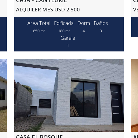
ALQUILER MES USD 2.500
V
Area Total
Edificada
Dorm
Baños
650 m²
180 m²
4
3
Garaje
1
CASA EL BOSQUE
A