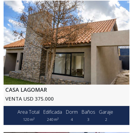
CASA LAGOMAR
VENTA USD 375.000
Area Total
Edificada
Dorm
Baños
Garaje
120 m²
240 m²
4
3
2