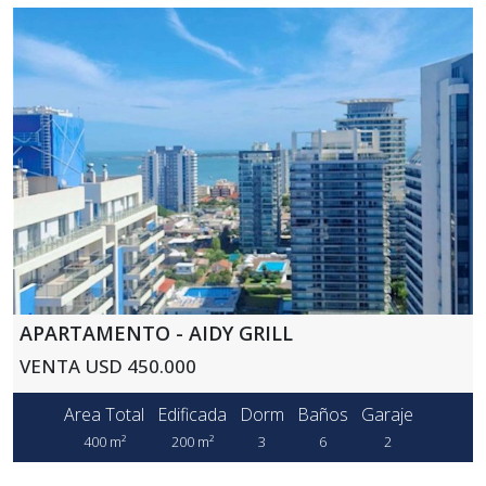
APARTAMENTO - AIDY GRILL
VENTA USD 450.000
Area Total
Edificada
Dorm
Baños
Garaje
400 m²
200 m²
3
6
2