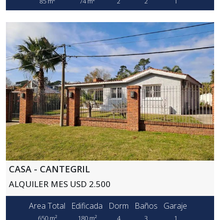
85 m²
74 m²
2
2
1
CASA - CANTEGRIL
ALQUILER MES USD 2.500
Area Total
Edificada
Dorm
Baños
Garaje
650 m²
180 m²
4
3
1