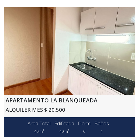
APARTAMENTO LA BLANQUEADA
ALQUILER MES $ 20.500
Area Total
Edificada
Dorm
Baños
40 m²
40 m²
0
1