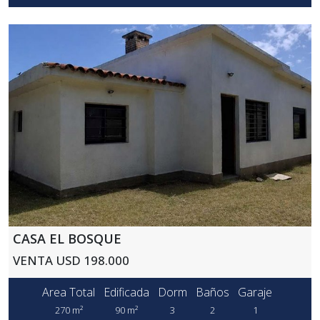
CASA EL BOSQUE
VENTA USD 198.000
Area Total
Edificada
Dorm
Baños
Garaje
270 m²
90 m²
3
2
1