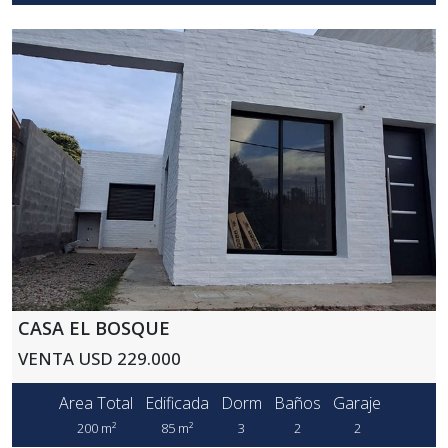
CASA EL BOSQUE
VENTA USD 229.000
Area Total
Edificada
Dorm
Baños
Garaje
200 m²
85 m²
3
2
2