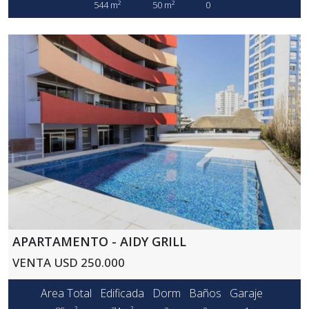
544 m²
50 m²
0
APARTAMENTO - AIDY GRILL
VENTA USD 250.000
Area Total
Edificada
Dorm
Baños
Garaje