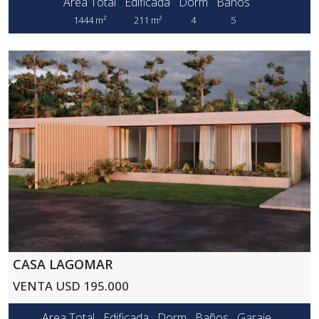
Area Total
Edificada
Dorm
Baños
1444 m²
211 m²
4
5
CASA LAGOMAR
VENTA USD 195.000
Area Total
Edificada
Dorm
Baños
Garaje