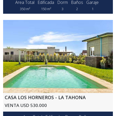
Area Total
Edificada
Dorm
Baños
Garaje
350 m²
150 m²
3
2
1
CASA LOS HORNEROS - LA TAHONA
VENTA USD 530.000