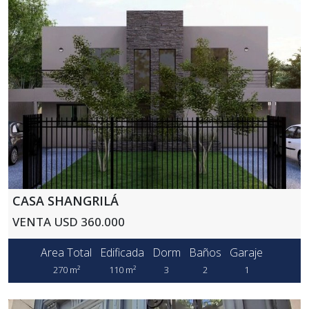
CASA SHANGRILÁ
VENTA USD 360.000
Area Total
Edificada
Dorm
Baños
Garaje
270 m²
110 m²
3
2
1