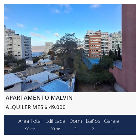
APARTAMENTO MALVIN
ALQUILER MES $ 49.000
Area Total
Edificada
Dorm
Baños
Garaje
90 m²
90 m²
3
2
1